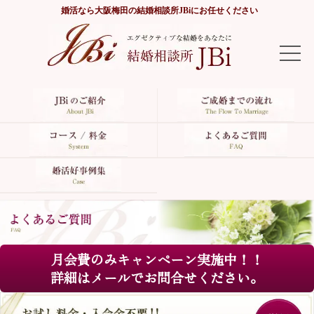
婚活なら
大阪梅田の結婚相談所JBi
にお任せください
TOP
JBiのご紹介
ご成婚までの流れ
コース/料金
よくあるご質問
月会費のみキャンペーン実施中！！
婚活好事例集
詳細はメールでお問合せください。
サイトマップ