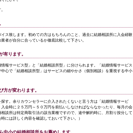
す。
。
バイス致します。初めての方はもちろんのこと、過去に結婚相談所に入会経験
の業者が自分に合っているか徹底比較して下さい。
が有ります。
婚情報サービス型」と「結婚相談所型」に分けられます。「結婚情報サービス
が中心で「結婚相談所型」はサービスの細やかさ（個別相談）を重視する中小
び方が変わります。
を探す。余りカウンセラーに介入されたくないと言う方は「結婚情報サービ
、入会時に２５万円～５０万円を前払いしなければならなかったり、毎月の会
婚相談所は特定商取引法の該当業種ですので、途中解約時に、月割り按分して
会時には詳しく内容を確認しておいて下さい。）
ら中小の結婚相談所をお薦めします。