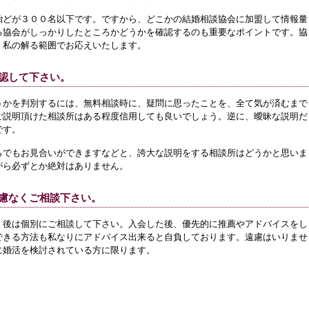
殆どが３００名以下です。ですから、どこかの結婚相談協会に加盟して情報量
る協会がしっかりしたところかどうかを確認するのも重要なポイントです。協
。私の解る範囲でお応えいたします。
認して下さい。
うかを判別するには、無料相談時に、疑問に思ったことを、全て気が済むまで
ご説明頂けた相談所はある程度信用しても良いでしょう。逆に、曖昧な説明だ
です。
らでもお見合いができますなどと、誇大な説明をする相談所はどうかと思いま
がら必ずとか絶対はありません。
慮なくご相談下さい。
、後は個別にご相談して下さい。入会した後、優先的に推薦やアドバイスをし
できる方法も私なりにアドバイス出来ると自負しております。遠慮はいりませ
に婚活を検討されている方に限ります。