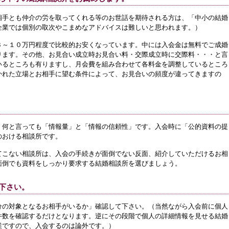
相手とも仲介の労を取ってくれる等のお世話を期待される方は、「中小の結婚
企業では個別の取次やこまめなアドバイスは難しいと思われます。）
３～１０万円程度で比較的お安くなっています。中には入会金は無料でご成婚
ります。その他、お見合い成立時お見合い料・交際成立時に交際料・・・と言
いるところも有りますし、月会費を組み合わせて各料金を調整しているところ
かれた立場とお相手に望む条件によって、お見合いの頻度が違ってきますの
）
、何と言っても「情報量」と「情報の信頼性」です。入会時に「公的資料の提
のおける相談所です。
てこない相談所は、入会の手続きが面倒でない反面、紹介していただけるお相
面倒でも資料をしっかり要求する結婚相談所を選びましょう。
下さい。
分の対象となるお相手がいるか」確認して下さい。（当然ながら入会前に個人
件数を確認するだけとなります。逆にその段階で個人の詳細情報を見せる結婚
業ですので、入会するのは論外です。）