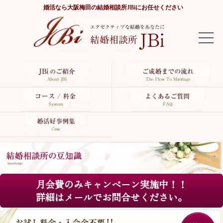
婚活なら
大阪梅田の結婚相談所JBi
にお任せください
TOP
JBiのご紹介
ご成婚までの流れ
コース/料金
よくあるご質問
月会費のみキャンペーン実施中！！
婚活好事例集
詳細はメールでお問合せください。
サイトマップ