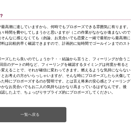
？
が最高潮に達していますから、何時でもプロポーズできる雰囲気に有ります。
色々時間を費やしてしまうかと思いますが（この作業がなかなか進まないので
はそんなに感じなくても（勿論、お見合いでも恋愛と一緒で最初から最高潮に
材料は比較的早く確認できますので、計画的に短時間でゴールインまでのスト
ポーズしたら良いのでしょうか？・・結論から言うと、フィーリングが合うこ
1回目のデートの時など、フィーリングを確認するタイミングは何度か有ると
を変えることで、それが確信に変わってきます。燃えるような気持にならない
？とお考えの方がいらっしゃいますが、そんな時にプロポーズしたら火傷して
った時にプロポーズするのが賢明です。とは言え将来の安心感とフィーリング
いかなお見合いでもお二人の気持ちはかなり高まっているはずなんです。後
確認した上で、ちょっぴりサプライズ的にプロポーズしてください。
一覧へ戻る