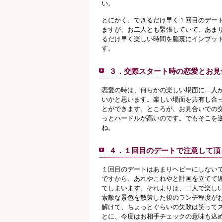
い。
とにかく、できるだけ早く１回目のデー
ますが、お二人とも緊張していて、あま
るだけ早く楽しい時間を脳裏にインプッ
す。
３．交際スタート時の恋愛とお見
恋愛の時は、何らかの楽しい場面に二人
いかと思います。楽しい場面を共有し合
とができます。ところが、お見合いでの
っとハードルが高いのです。でもそこを
ね。
４．１回目のデートで注意して頂
１回目のデートはあまりヘビーにしない
ですから、あれやこれやと計画を立てて
てしまいます。それよりは、二人で楽し
素敵な景色を散策した後のランチ程度が
解けて、ちょっとぐらいの失敗は笑って
とに、今度はお相手チェックの意味も込