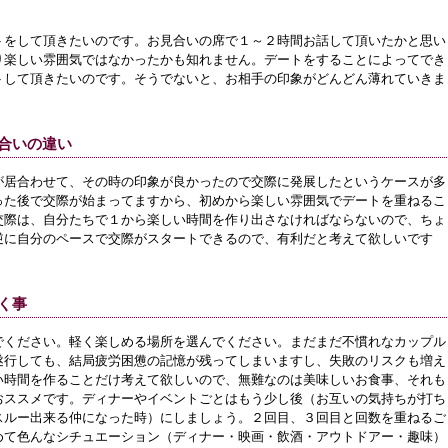
トをして頂きたいのです。お見合いの席で１～２時間お話して頂いたかと思い
り楽しい雰囲気ではなかったかも知れません。デートをすることによってでき
トして頂きたいのです。そうでないと、お相手の印象がどんどん薄れていきま
合いの違い
が居合わせて、その時の印象が良かったので交際に発展したというケースが多
った後で交際が始まってますから、初めから楽しい雰囲気でデートを重ねるこ
交際は、自分たちで１から楽しい時間を作り出さなければならないので、ちょ
逆に自分のペースで交際がスタートできるので、有利だと考えて欲しいです
く事
でください。軽く楽しめる場所を選んでください。まだまだ不慣れなカップル
遂行しても、結局疲労困憊の記憶が残ってしまいますし、失敗のリスクも増え
い時間を作ることだけ考えて欲しいので、無難なのは美味しいお食事、それも
おススメです。ディナーやイベントごとはもう少し後（お互いの気持ちが打ち
スルー出来る仲になった時）にしましょう。２回目、３回目と回数を重ねるご
めて色んなシチュエーション（ディナー・映画・飲酒・アウトドアー・趣味）