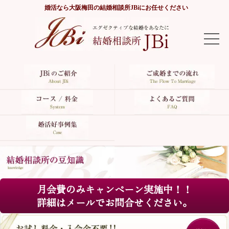
婚活なら
大阪梅田の結婚相談所JBi
にお任せください
TOP
JBiのご紹介
ご成婚までの流れ
コース/料金
よくあるご質問
月会費のみキャンペーン実施中！！
婚活好事例集
詳細はメールでお問合せください。
サイトマップ