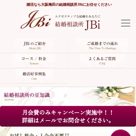
婚活なら
大阪梅田の結婚相談所JBi
にお任せください
TOP
JBiのご紹介
ご成婚までの流れ
コース/料金
よくあるご質問
月会費のみキャンペーン実施中！！
婚活好事例集
詳細はメールでお問合せください。
サイトマップ