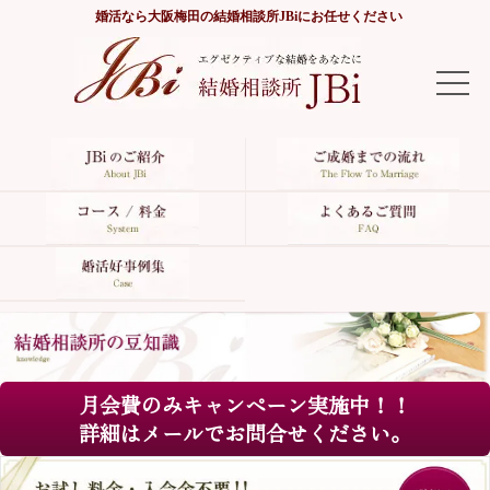
婚活なら
大阪梅田の結婚相談所JBi
にお任せください
TOP
JBiのご紹介
ご成婚までの流れ
コース/料金
よくあるご質問
月会費のみキャンペーン実施中！！
婚活好事例集
詳細はメールでお問合せください。
サイトマップ