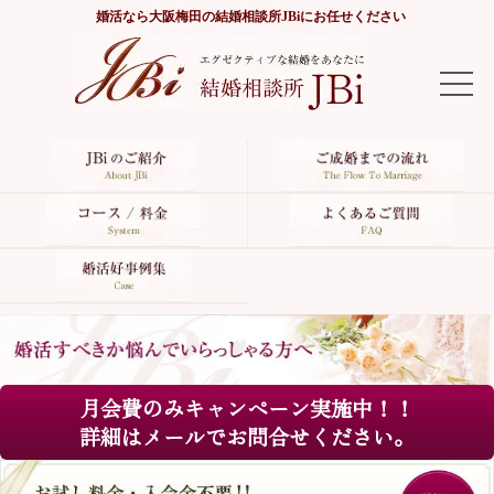
婚活なら
大阪梅田の結婚相談所JBi
にお任せください
TOP
JBiのご紹介
ご成婚までの流れ
コース/料金
よくあるご質問
月会費のみキャンペーン実施中！！
婚活好事例集
詳細はメールでお問合せください。
サイトマップ