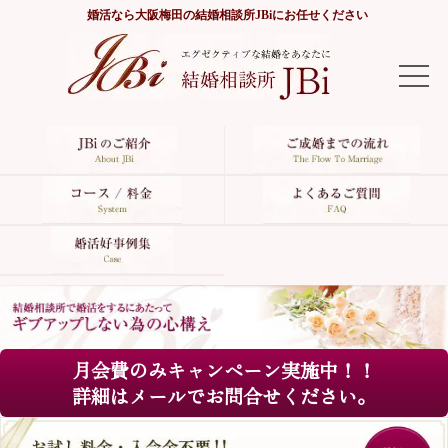
婚活なら
大阪梅田の結婚相談所JBi
にお任せください
TOP
JBiのご紹介
ご成婚までの流れ
コース/料金
よくあるご質問
月会費のみキャンペーン実施中！！
婚活好事例集
詳細はメールでお問合せください。
サイトマップ