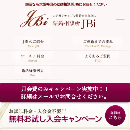
婚活なら
大阪梅田の結婚相談所JBi
にお任せください
TOP
JBiのご紹介
ご成婚までの流れ
コース/料金
月会費のみキャンペーン実施中！！
よくあるご質問
詳細はメールでお問合せください。
婚活好事例集
サイトマップ