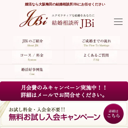
婚活なら
大阪梅田の結婚相談所JBi
にお任せください
TOP
JBiのご紹介
ご成婚までの流れ
コース/料金
月会費のみキャンペーン実施中！！
よくあるご質問
詳細はメールでお問合せください。
婚活好事例集
サイトマップ