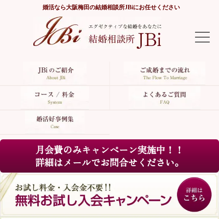
婚活なら
大阪梅田の結婚相談所JBi
にお任せください
TOP
JBiのご紹介
ご成婚までの流れ
コース/料金
月会費のみキャンペーン実施中！！
よくあるご質問
詳細はメールでお問合せください。
婚活好事例集
サイトマップ