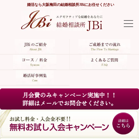
婚活なら
大阪梅田の結婚相談所JBi
にお任せください
TOP
JBiのご紹介
ご成婚までの流れ
コース/料金
月会費のみキャンペーン実施中！！
よくあるご質問
詳細はメールでお問合せください。
婚活好事例集
サイトマップ