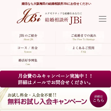
婚活なら
大阪梅田の結婚相談所JBi
にお任せください
TOP
JBiのご紹介
ご成婚までの流れ
コース/料金
月会費のみキャンペーン実施中！！
よくあるご質問
詳細はメールでお問合せください。
婚活好事例集
サイトマップ