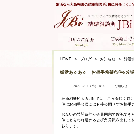
婚活なら
大阪梅田の結婚相談所JBi
にお任せくだ
HOME
ブログ
お知らせ
婚活
婚活あるある：お相手希望条件の効
2020-03-4（水） 9:30
お知らせ
結婚相談所大阪JBi では、ご入会頂く
件はお相手会員には直接公開せずお相手
お互いの希望条件が会員同志で確認でき
件にとらわれ過ぎると折角勇気を出して
おります。