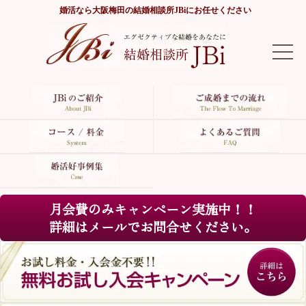
婚活なら
大阪梅田の結婚相談所JBi
にお任せください
TOP
JBiのご紹介
ご成婚までの流れ
コース/料金
月会費のみキャンペーン実施中！！
よくあるご質問
詳細はメールでお問合せください。
婚活好事例集
サイトマップ