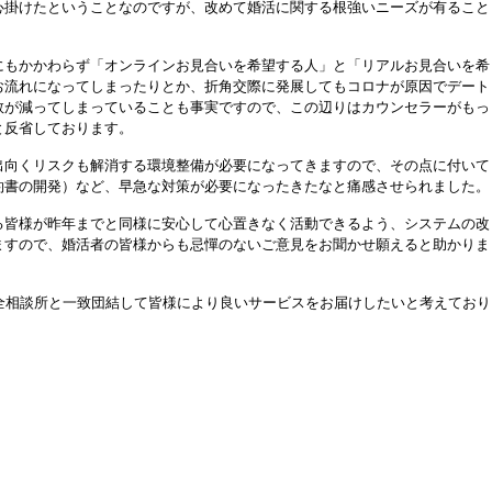
心掛けたということなのですが、改めて婚活に関する根強いニーズが有ること
にもかかわらず「オンラインお見合いを希望する人」と「リアルお見合いを希
お流れになってしまったりとか、折角交際に発展してもコロナが原因でデート
数が減ってしまっていることも事実ですので、この辺りはカウンセラーがもっ
と反省しております。
出向くリスクも解消する環境整備が必要になってきますので、その点に付いて
約書の開発）など、早急な対策が必要になったきたなと痛感させられました。
る皆様が昨年までと同様に安心して心置きなく活動できるよう、システムの改
ますので、婚活者の皆様からも忌憚のないご意見をお聞かせ願えると助かりま
する全相談所と一致団結して皆様により良いサービスをお届けしたいと考えており