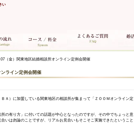
さい
08.07（金）関東地区結婚相談所オンライン定例会開催
所オンライン定例会開催
ＪＢＡ）に加盟している関東地区の相談所が集まって「ＺＯＯＭオンライン定
談所の有り方」に付いての話題が中心となったのですが、その中でちょっと意
見合いは勿論のことですが、リアルお見合いもそこそこ実施できたということ