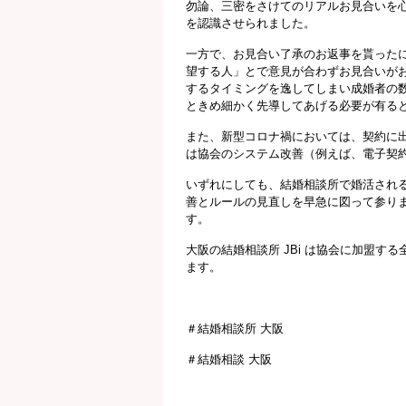
勿論、三密をさけてのリアルお見合いを
を認識させられました。
一方で、お見合い了承のお返事を貰った
望する人」とで意見が合わずお見合いが
するタイミングを逸してしまい成婚者の
ときめ細かく先導してあげる必要が有る
また、新型コロナ禍においては、契約に
は協会のシステム改善（例えば、電子契
いずれにしても、結婚相談所で婚活され
善とルールの見直しを早急に図って参り
す。
大阪の結婚相談所 JBi は協会に加盟
ます。
＃結婚相談所 大阪
＃結婚相談 大阪