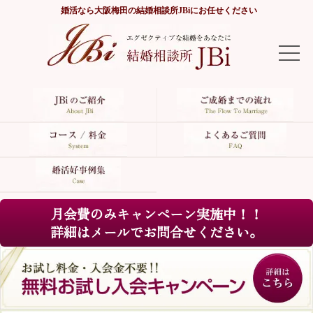
婚活なら
大阪梅田の結婚相談所JBi
にお任せください
TOP
JBiのご紹介
ご成婚までの流れ
コース/料金
月会費のみキャンペーン実施中！！
よくあるご質問
詳細はメールでお問合せください。
婚活好事例集
サイトマップ