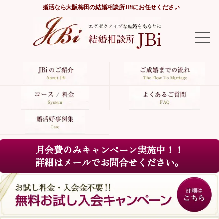
婚活なら
大阪梅田の結婚相談所JBi
にお任せください
TOP
JBiのご紹介
ご成婚までの流れ
コース/料金
月会費のみキャンペーン実施中！！
よくあるご質問
詳細はメールでお問合せください。
婚活好事例集
サイトマップ