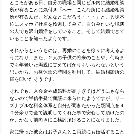
ところがある日、自分の職場と同じビル内に結婚相談
所が有ることに気付き「へー、こんな所にも結婚相談
所が有るんだ、どんなとこだろう・・・」と、興味本
位にスマホで社名を検索してみて、自分みたいな境遇
の人でも沢山婚活をしていること、そして結婚できて
いることを知ったようです。
それからというものは、再婚のことを徐々に考えるよ
うになり、また、２人の子供の将来のことや、何時ま
でも年老いた両親に甘えてばかりもいられないという
思いから、お昼休憩の時間を利用して、結婚相談所の
扉を叩いたそうです。
それでも、入会金や成婚料が高すぎてはどうにもなら
ないので半信半疑で面談に来られたようですが、リー
ズナブルな料金体系と自分が聞きたかった疑問点を４
０分余りで全て説明してくれた事で安心して頂けたの
か、かなり前向きにご検討頂けることになりました。
家に帰った彼女はお子さんとご両親にも婚活すること