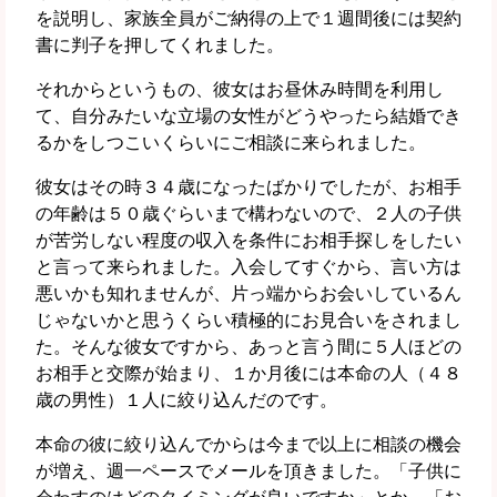
を説明し、家族全員がご納得の上で１週間後には契約
書に判子を押してくれました。
それからというもの、彼女はお昼休み時間を利用し
て、自分みたいな立場の女性がどうやったら結婚でき
るかをしつこいくらいにご相談に来られました。
彼女はその時３４歳になったばかりでしたが、お相手
の年齢は５０歳ぐらいまで構わないので、２人の子供
が苦労しない程度の収入を条件にお相手探しをしたい
と言って来られました。入会してすぐから、言い方は
悪いかも知れませんが、片っ端からお会いしているん
じゃないかと思うくらい積極的にお見合いをされまし
た。そんな彼女ですから、あっと言う間に５人ほどの
お相手と交際が始まり、１か月後には本命の人（４８
歳の男性）１人に絞り込んだのです。
本命の彼に絞り込んでからは今まで以上に相談の機会
が増え、週一ペースでメールを頂きました。「子供に