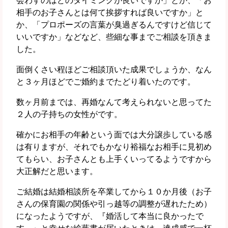
会わすのはどのタイミングが良いですか」とか、「お
相手のお子さんとは何て挨拶すれば良いですか」と
か、「プロポーズの言葉が臭過ぎるんですけど信じて
いいですか」などなど、些細な事までご相談を頂きま
した。
面倒くさい程ほどご相談頂いた成果でしょうか、なん
と３ヶ月ほどでご婚約までたどり着いたのです。
数ヶ月前までは、再婚なんて考えられないと思ってた
２人の子持ちの女性がです。
確かにお相手の年齢という面では大分譲歩している感
は有りますが、それでもかなり裕福なお相手に見初め
てもらい、お子さんとも上手くいってるようですから
大正解だと思います。
ご結婚は結婚相談所を卒業してから１０か月後（お子
さんの保育園の関係や引っ越等の調整が遅れたため）
になったようですが、『婚活して本当に良かったで