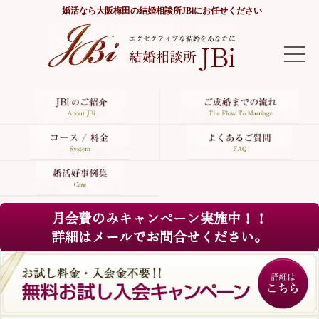
婚活なら
大阪梅田の結婚相談所JBi
にお任せください
TOP
JBiのご紹介
ご成婚までの流れ
コース/料金
月会費のみキャンペーン実施中！！
よくあるご質問
詳細はメールでお問合せください。
婚活好事例集
サイトマップ