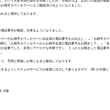
る」という大変手間の掛かる手順でしたが、今回からは、お互いの会員が画面
やお相手カウンセラーにもご確認頂けるようになりました。
われると期待しております。
の電話番号が確認」出来るようになりました。
セラーがお相手カウンセラーに自会員の電話番号をお伝えし」
→「
お相手カウ
同時に「お相手カウンセラーからお相手会員の電話番号をお聞きして」
→「
自
業が必要でした。非常にアナログな作業ですし、うっかりお聞きした電話番号
た。
より、手間と間違いが無くなると確信しております。
きるようシステムやサービスの改善に注力して参りますので、JBi の今後に
活 大阪