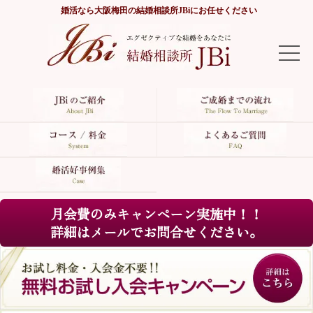
婚活なら
大阪梅田の結婚相談所JBi
にお任せください
TOP
JBiのご紹介
ご成婚までの流れ
コース/料金
月会費のみキャンペーン実施中！！
よくあるご質問
詳細はメールでお問合せください。
婚活好事例集
サイトマップ