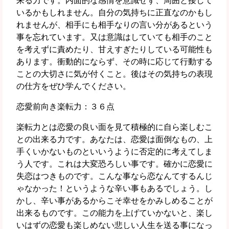
来る力です。内面的な感情を意識せず、周囲と接して
いるかもしれません。自分の気持ちに正直なのかもし
れませんが、相手にも相手なりの言い分があるという
事を忘れています。又は意識はしていても相手のこと
を考えずに責めたり、甘えすぎたりしている可能性も
あります。衝動的にならず、その時に応じて行動する
ことの大切さに気が付くこと。後はその気持ちの表現
の仕方をぜひ学んでください。
恋愛前向き楽転力：３６点
楽転力とは恋愛の良い面を見て積極的に自ら楽しむこ
との出来る力です。あなたは、恋愛は面倒なもの、上
手くいかないものといいうように否定的に考えてしま
う人です。これは大変恐ろしい事です。確かに恋愛に
失恋はつきものです。こんな事なら恋なんてするんじ
ゃなかった！というような辛い事もあるでしょう。し
かし、辛い事があるからこそ幸せをかみしめることが
出来るものです。この能力を上げていかないと、楽し
いはずの恋愛も楽しめない悲しい人生を送る事になっ