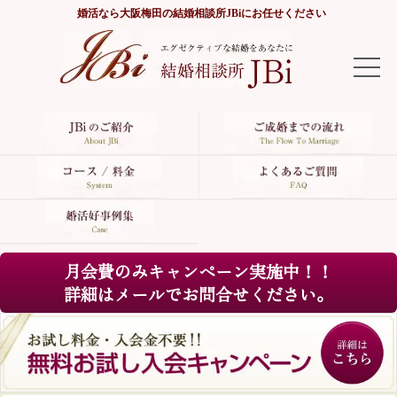
婚活なら
大阪梅田の結婚相談所JBi
にお任せください
TOP
JBiのご紹介
ご成婚までの流れ
コース/料金
月会費のみキャンペーン実施中！！
よくあるご質問
詳細はメールでお問合せください。
婚活好事例集
サイトマップ