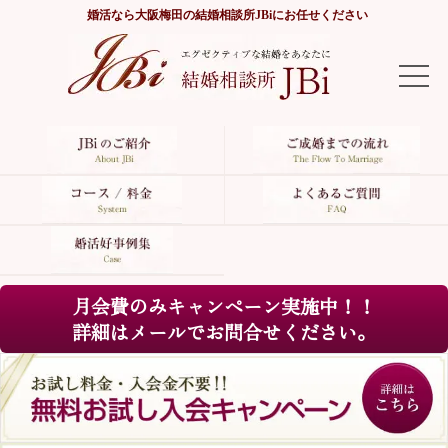
婚活なら
大阪梅田の結婚相談所JBi
にお任せください
TOP
JBiのご紹介
ご成婚までの流れ
コース/料金
月会費のみキャンペーン実施中！！
よくあるご質問
詳細はメールでお問合せください。
婚活好事例集
サイトマップ