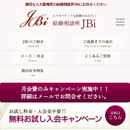
婚活なら
大阪梅田の結婚相談所JBi
にお任せください
TOP
JBiのご紹介
ご成婚までの流れ
コース/料金
月会費のみキャンペーン実施中！！
よくあるご質問
詳細はメールでお問合せください。
婚活好事例集
サイトマップ